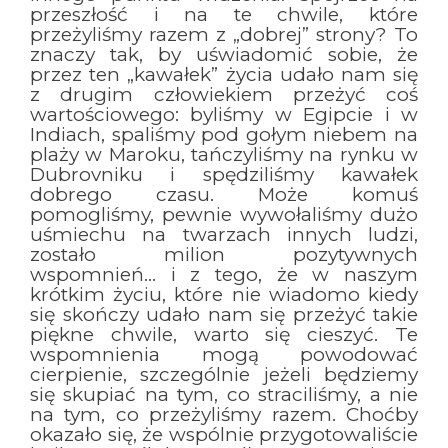
przeszłość i na te chwile, które
przeżyliśmy razem z „dobrej” strony? To
znaczy tak, by uświadomić sobie, że
przez ten „kawałek” życia udało nam się
z drugim człowiekiem przeżyć coś
wartościowego: byliśmy w Egipcie i w
Indiach, spaliśmy pod gołym niebem na
plaży w Maroku, tańczyliśmy na rynku w
Dubrovniku i spędziliśmy kawałek
dobrego czasu. Może komuś
pomogliśmy, pewnie wywołaliśmy dużo
uśmiechu na twarzach innych ludzi,
zostało milion pozytywnych
wspomnień… i z tego, że w naszym
krótkim życiu, które nie wiadomo kiedy
się skończy udało nam się przeżyć takie
piękne chwile, warto się cieszyć. Te
wspomnienia mogą powodować
cierpienie, szczególnie jeżeli będziemy
się skupiać na tym, co straciliśmy, a nie
na tym, co przeżyliśmy razem. Choćby
okazało się, że wspólnie przygotowaliście