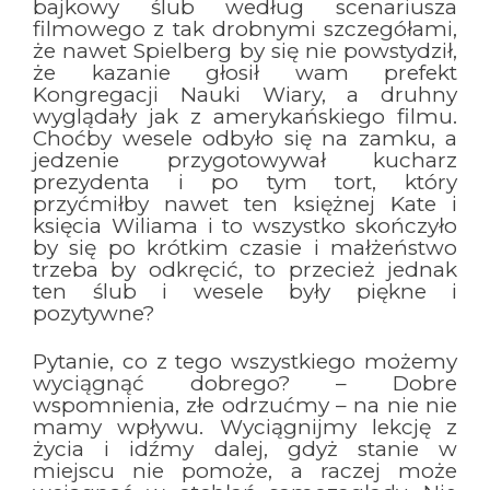
bajkowy ślub według scenariusza
filmowego z tak drobnymi szczegółami,
że nawet Spielberg by się nie powstydził,
że kazanie głosił wam prefekt
Kongregacji Nauki Wiary, a druhny
wyglądały jak z amerykańskiego filmu.
Choćby wesele odbyło się na zamku, a
jedzenie przygotowywał kucharz
prezydenta i po tym tort, który
przyćmiłby nawet ten księżnej Kate i
księcia Wiliama i to wszystko skończyło
by się po krótkim czasie i małżeństwo
trzeba by odkręcić, to przecież jednak
ten ślub i wesele były piękne i
pozytywne?
Pytanie, co z tego wszystkiego możemy
wyciągnąć dobrego? – Dobre
wspomnienia, złe odrzućmy – na nie nie
mamy wpływu. Wyciągnijmy lekcję z
życia i idźmy dalej, gdyż stanie w
miejscu nie pomoże, a raczej może