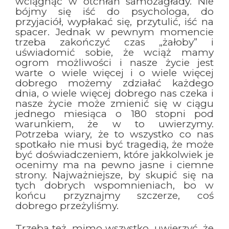
wciągnąć w otchłań samozagłady. Nie
bójmy się iść do psychologa, do
przyjaciół, wypłakać się, przytulić, iść na
spacer. Jednak w pewnym momencie
trzeba zakończyć czas „żałoby” i
uświadomić sobie, że wciąż mamy
ogrom możliwości i nasze życie jest
warte o wiele więcej i o wiele więcej
dobrego możemy zdziałać każdego
dnia, o wiele więcej dobrego nas czeka i
nasze życie może zmienić się w ciągu
jednego miesiąca o 180 stopni pod
warunkiem, że w to uwierzymy.
Potrzeba wiary, że to wszystko co nas
spotkało nie musi być tragedią, że może
być doświadczeniem, które jakkolwiek je
ocenimy ma na pewno jasne i ciemne
strony. Najważniejsze, by skupić się na
tych dobrych wspomnieniach, bo w
końcu przyznajmy szczerze, coś
dobrego przeżyliśmy.
Trzeba też, mimo wszystko, uwierzyć, że